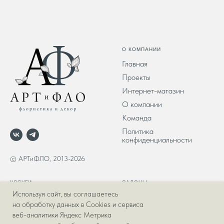
О КОМПАНИИ
Главная
Проекты
Интернет-магазин
О компании
Команда
Политика
конфиденциальности
© АРТиФЛО, 2013-2026
УСЛУГИ
САЛОНЫ
Используя сайт, вы соглашаетесь
Оформление свадеб и
Салон Арт-флора на
на обработку данных в Cookies и сервиса
мероприятий
Салтыкова-щедрина
веб-аналитики Яндекс Метрика
Букеты и композиции