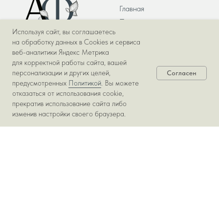
Главная
Проекты
Используя сайт, вы соглашаетесь
Интернет-магазин
на обработку данных в Cookies и сервиса
О компании
веб-аналитики Яндекс Метрика
Команда
для корректной работы сайта, вашей
персонализации и других целей,
Согласен
Политика
конфиденциальности
предусмотренных
Политикой
. Вы можете
отказаться от использования cookie,
© АРТиФЛО, 2013-2026
прекратив использование сайта либо
изменив настройки своего браузера.
УСЛУГИ
САЛОНЫ
Оформление свадеб и
Салон Арт-флора на
мероприятий
Салтыкова-щедрина
Букеты и композиции
Декорирование частных и
коммерческих пространств
Озеленение офисов