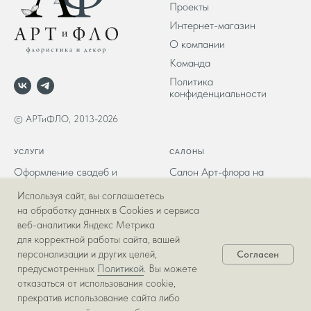
Проекты
Интернет-магазин
О компании
Команда
Политика
конфиденциальности
© АРТиФЛО, 2013-2026
УСЛУГИ
САЛОНЫ
Оформление свадеб и
Салон Арт-флора на
мероприятий
Салтыкова-щедрина
Используя сайт, вы соглашаетесь
Букеты и композиции
на обработку данных в Cookies и сервиса
Декорирование частных и
веб-аналитики Яндекс Метрика
коммерческих пространств
для корректной работы сайта, вашей
Озеленение офисов
персонализации и других целей,
Согласен
предусмотренных
Политикой
. Вы можете
отказаться от использования cookie,
прекратив использование сайта либо