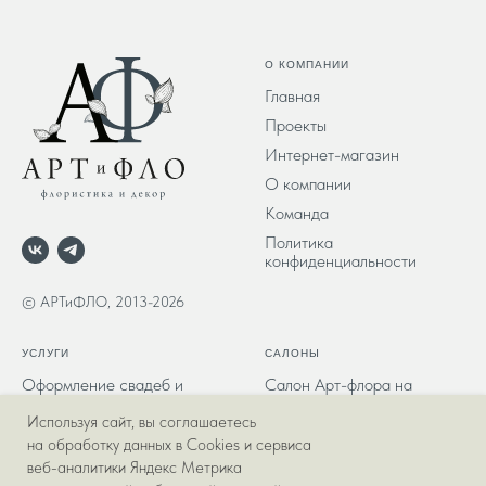
О КОМПАНИИ
Главная
Проекты
Интернет-магазин
О компании
Команда
Политика
конфиденциальности
© АРТиФЛО, 2013-2026
УСЛУГИ
САЛОНЫ
Оформление свадеб и
Салон Арт-флора на
мероприятий
Салтыкова-щедрина
Используя сайт, вы соглашаетесь
Букеты и композиции
на обработку данных в Cookies и сервиса
Декорирование частных и
веб-аналитики Яндекс Метрика
коммерческих пространств