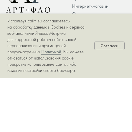
Интернет-магазин
О компании
Используя сайт, вы соглашаетесь
Команда
на обработку данных в Cookies и сервиса
Политика
веб-аналитики Яндекс Метрика
конфиденциальности
для корректной работы сайта, вашей
персонализации и других целей,
Согласен
© АРТиФЛО, 2013-2026
предусмотренных
Политикой
. Вы можете
отказаться от использования cookie,
УСЛУГИ
САЛОНЫ
прекратив использование сайта либо
Оформление свадеб и
Салон Арт-флора на
изменив настройки своего браузера.
мероприятий
Салтыкова-щедрина
Букеты и композиции
Декорирование частных и
коммерческих пространств
Озеленение офисов